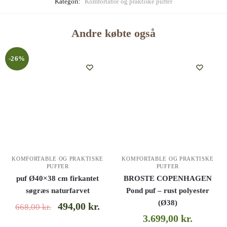
Kategori:
Komfortable og praktiske puffer
Andre købte også
-26%
KOMFORTABLE OG PRAKTISKE
KOMFORTABLE OG PRAKTISKE
PUFFER
PUFFER
puf Ø40×38 cm firkantet
BROSTE COPENHAGEN
søgræs naturfarvet
Pond puf – rust polyester
(Ø38)
494,00
kr.
668,00
kr.
3.699,00
kr.