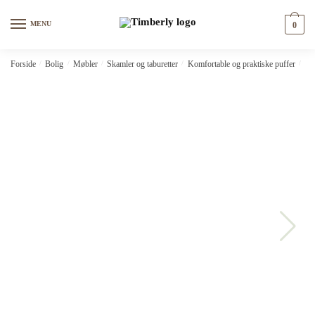
Skip
Skip
to
to
MENU
0
navigation
content
Forside
/
Bolig
/
Møbler
/
Skamler og taburetter
/
Komfortable og praktiske puffer
/
Hån