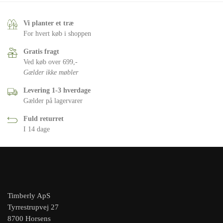
Vi planter et træ
For hvert køb i shoppen
Gratis fragt
Ved køb over 699,-
Gælder ikke møbler
Levering 1-3 hverdage
Gælder på lagervarer
Fuld returret
I 14 dage
Timberly ApS
Tyrrestrupvej 27
8700 Horsens