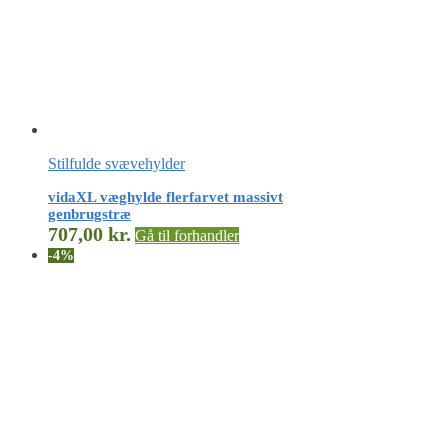
Stilfulde svævehylder
vidaXL væghylde flerfarvet massivt
genbrugstræ
707,00
kr.
Gå til forhandler
-4%