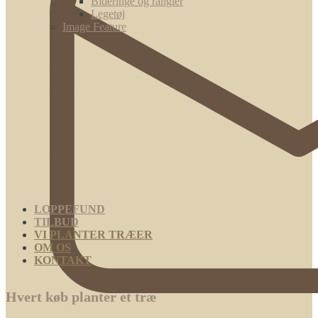
Bideringe og rangler
Legetøj
Image Feature
LOPPEFUND
TILBUD
VI PLANTER TRÆER
OM OS
KONTAKT
Hvert køb planter et træ