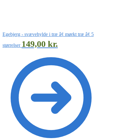
Egebjerg - svævehylde i træ â¢ mørkt træ â¢ 5
149,00
kr.
størrelser