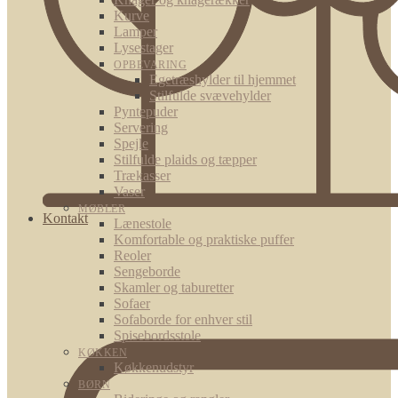
Kurve
Lamper
Lysestager
OPBEVARING
Egetræshylder til hjemmet
Stilfulde svævehylder
Pyntepuder
Servering
Spejle
Stilfulde plaids og tæpper
Trækasser
Vaser
MØBLER
Kontakt
Lænestole
Komfortable og praktiske puffer
Reoler
Sengeborde
Skamler og taburetter
Sofaer
Sofaborde for enhver stil
Spisebordsstole
KØKKEN
Køkkenudstyr
BØRN