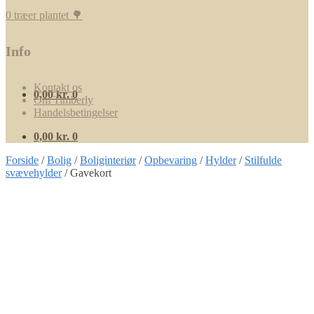
0 træer plantet 🌳
Info
Kontakt os
0,00
kr.
0
Om Timberly
Handelsbetingelser
0,00
kr.
0
Forside
/
Bolig
/
Boliginteriør
/
Opbevaring
/
Hylder
/
Stilfulde
svævehylder
/
Gavekort