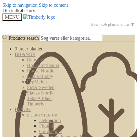
Skip to navigation
Skip to content
Din indkøbskurv
MENU
Hvert køb planter et træ 🌳
Products search
Products search
0 træer plantet
BRANDS
Babyzus
House of Sander
House Nordic
Knit a Buddy
PepMelon
SMÅ Sweden
Sjælsø Nordic
Take A Plaid
Timberly
BOLIG
BOLIGINTERIØR
Dekoration
Figurer
Gulvtæpper
Knager og knagerækker