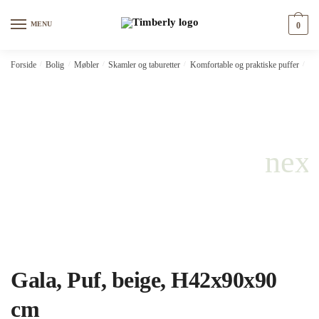
Skip
Skip
to
to
MENU
0
navigation
content
Forside
/
Bolig
/
Møbler
/
Skamler og taburetter
/
Komfortable og praktiske puffer
/
Ga
Gala, Puf, beige, H42x90x90
cm