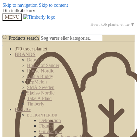
Skip to navigation
Skip to content
Din indkøbskurv
MENU
Hvert køb planter et træ 🌳
Products search
Products search
370 træer plantet
BRANDS
Babyzus
House of Sander
House Nordic
Knit a Buddy
PepMelon
SMÅ Sweden
Sjælsø Nordic
Take A Plaid
Timberly
BOLIG
BOLIGINTERIØR
Dekoration
Figurer
Gulvtæpper
Knager og knagerækker