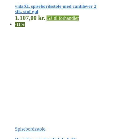
vidaXL spisebordsstole med cantilever 2
stk. stof gul
1.107,00
kr.
Gå til forhandler
-11%
Spisebordsstole