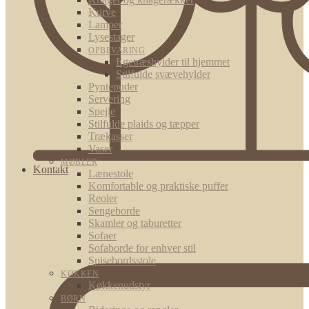
Kurve
Lamper
Lysestager
OPBEVARING
Egetræshylder til hjemmet
Stilfulde svævehylder
Pyntepuder
Servering
Spejle
Stilfulde plaids og tæpper
Trækasser
Vaser
MØBLER
Kontakt
Lænestole
Komfortable og praktiske puffer
Reoler
Sengeborde
Skamler og taburetter
Sofaer
Sofaborde for enhver stil
Spisebordsstole
KØKKEN
Køkkenudstyr
BØRN