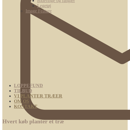
Bideringe og rangler
Legetøj
Image Feature
LOPPEFUND
TILBUD
VI PLANTER TRÆER
OM OS
KONTAKT
Hvert køb planter et træ