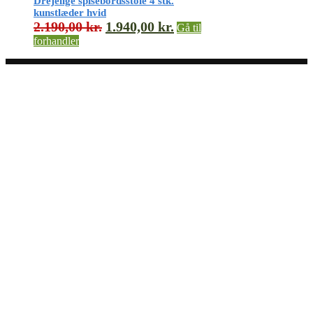
Drejelige spisebordsstole 4 stk.
kunstlæder hvid
2.190,00
kr.
1.940,00
kr.
Gå til
forhandler