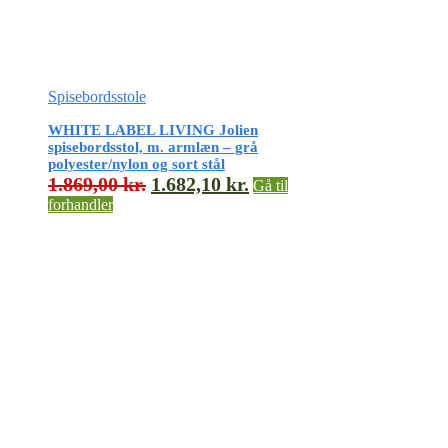
Spisebordsstole
WHITE LABEL LIVING Jolien
spisebordsstol, m. armlæn – grå
polyester/nylon og sort stål
1.869,00
kr.
1.682,10
kr.
Gå til
forhandler