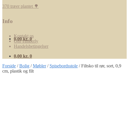
370 træer plantet 🌳
Info
Kontakt os
0,00
kr.
0
Om Timberly
Handelsbetingelser
0,00
kr.
0
Forside
/
Bolig
/
Møbler
/
Spisebordsstole
/
Filtsko til rør, sort, 0,9
cm, plastik og filt