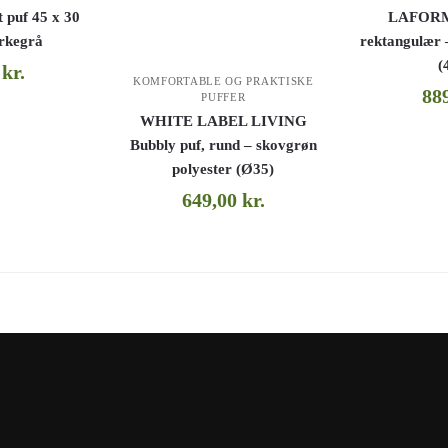
 puf 45 x 30
LAFORMA
rkegrå
rektangulær
(
0
kr.
KOMFORTABLE OG PRAKTISKE
88
PUFFER
WHITE LABEL LIVING
Bubbly puf, rund – skovgrøn
polyester (Ø35)
649,00
kr.