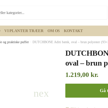
D
VI PLANTER TRÆER
OM OS
KONTAKT
e og praktiske puffer
/
DUTCHBONE Aditi bænk, oval – brun polyester (93×
DUTCHBONE 
oval – brun p
1.219,00
kr.
Gå t