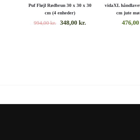
Puf Fløjl Rødbrun 30 x 30 x 30
vidaXL håndlavet
cm (4 enheder)
cm jute mø
348,00
kr.
476,0
994,00
kr.