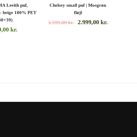
 Leeith puf,
Chelsey small puf | Mosgrøn
 – beige 100% PET
fløjl
40×39)
2.999,00
kr.
3.599,00
kr.
9,00
kr.