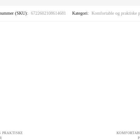
enummer (SKU):
6722602108614681
Kategori:
Komfortable og praktiske p
 PRAKTISKE
KOMFORTAB
R