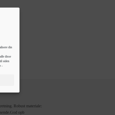
lisere din
alle disse
il siden
r -
dretning. Robust materiale:
fvisende.God opb