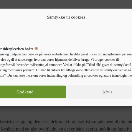
Samtykke til cookies
 mechanism.
r sideoplevelsen bedre
gne og tredjeparters cookies på vores website med henblik på at huske din indkøbskurv, persona
else og til at undersøge, hvordan vores hjemmeside bliver brugt. Vi bruger cookies til
ngsformål, herunder målretning af annoncer. Ved at klikke på 'Tillad alle' giver du samtykke til 
eling med vores partnere. Du kan til enhver tid tilbagekalde eller ændre dit samtykke ved at gå t
tik”. Du kan læse mere om vores indsamling og behandling af cookies og andre teknologier he
Godkend
Afvis
Beskrivelse
Yderligere information
assisk design, og den er et dekorativt og praktisk supplement til din in
kvalitet med en glat overflade, og det er både stærkt, stabilt og fugta