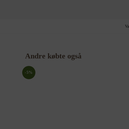
Va
Andre købte også
-5%