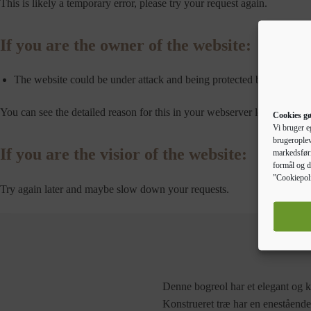
This is likely a temporary error, please try your request again.
If you are the owner of the website:
The website could be under attack and being protected by a throtle
You can see the detailed reason for this in your webserver logs.
Cookies gø
Vi bruger e
brugeroplev
If you are the visior of the website:
markedsføri
formål og d
”Cookiepoli
Try again later and maybe slow down your requests.
Denne bogreol har et elegant og kl
Konstrueret træ har en enestående 