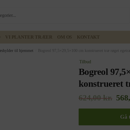
D
VI PLANTER TRÆER
OM OS
KONTAKT
æshylder til hjemmet
/
Bogreol 97,5×29,5×100 cm konstrueret træ røget egetr
Tilbud
Bogreol 97,5
konstrueret t
624,00
kr.
568
Gå t