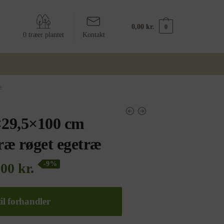
0,00
kr.
0
0 træer plantet
Kontakt
æ
×29,5×100 cm
ræ røget egetræ
-9%
,00
kr.
il forhandler