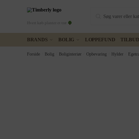
Skip
Skip
Products
to
to
search
navigation
content
Hvert køb planter et træ
BRANDS
BOLIG
LOPPEFUND
TILBU
Forside
/
Bolig
/
Boliginteriør
/
Opbevaring
/
Hylder
/
Egetr