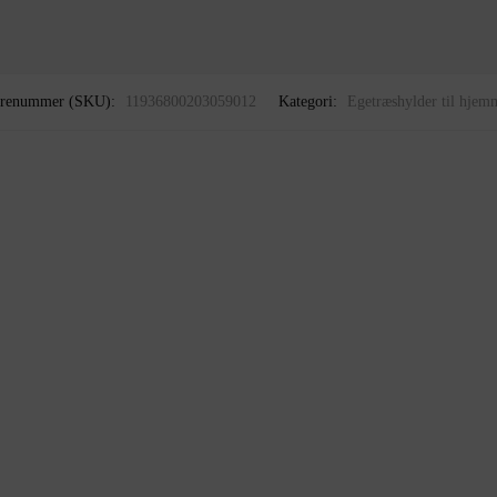
renummer (SKU):
11936800203059012
Kategori:
Egetræshylder til hjem