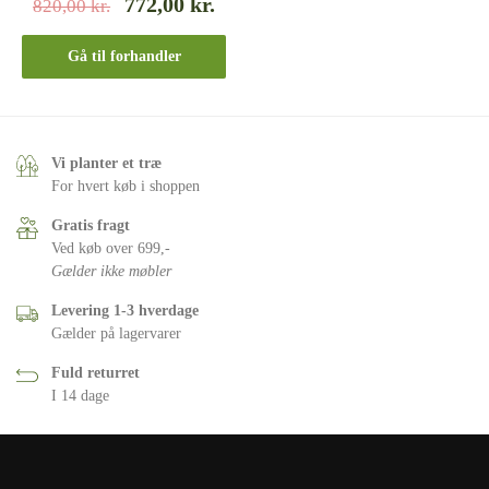
772,00
kr.
820,00
kr.
Gå til forhandler
Vi planter et træ
For hvert køb i shoppen
Gratis fragt
Ved køb over 699,-
Gælder ikke møbler
Levering 1-3 hverdage
Gælder på lagervarer
Fuld returret
I 14 dage