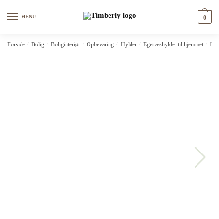
Skip
Skip
to
to
MENU
0
navigation
content
Forside
/
Bolig
/
Boliginteriør
/
Opbevaring
/
Hylder
/
Egetræshylder til hjemmet
/
Bog