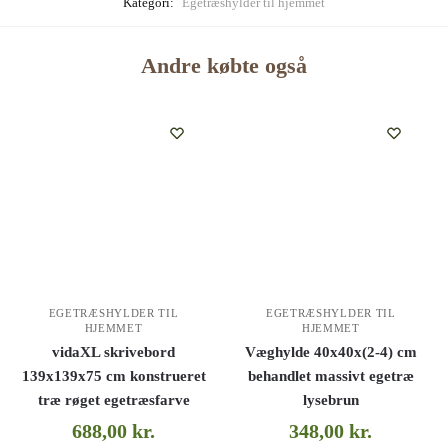
Kategori:
Egetræshylder til hjemmet
Andre købte også
EGETRÆSHYLDER TIL
EGETRÆSHYLDER TIL
HJEMMET
HJEMMET
vidaXL skrivebord
Væghylde 40x40x(2-4) cm
139x139x75 cm konstrueret
behandlet massivt egetræ
træ røget egetræsfarve
lysebrun
688,00
kr.
348,00
kr.