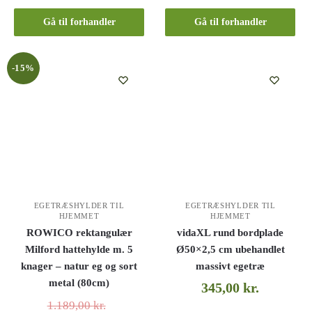
Gå til forhandler
Gå til forhandler
-15%
EGETRÆSHYLDER TIL
EGETRÆSHYLDER TIL
HJEMMET
HJEMMET
ROWICO rektangulær
vidaXL rund bordplade
Milford hattehylde m. 5
Ø50×2,5 cm ubehandlet
knager – natur eg og sort
massivt egetræ
metal (80cm)
345,00
kr.
1.189,00
kr.