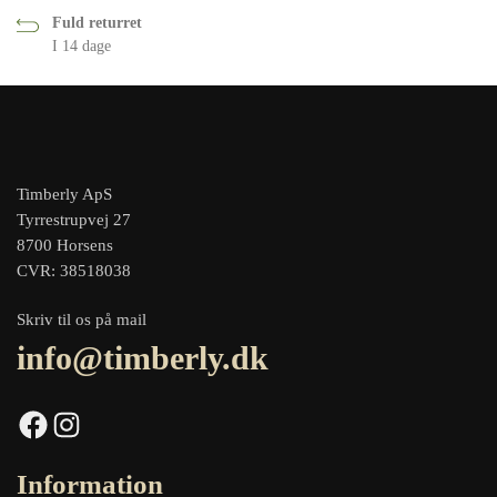
Fuld returret
I 14 dage
Timberly ApS
Tyrrestrupvej 27
8700 Horsens
CVR: 38518038
Skriv til os på mail
info@timberly.dk
Facebook
Instagram
Information