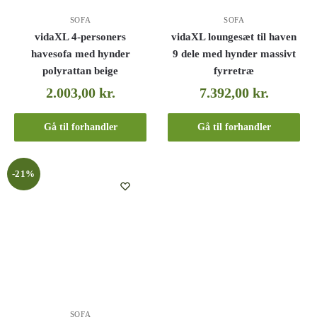
SOFA
SOFA
vidaXL 4-personers
vidaXL loungesæt til haven
havesofa med hynder
9 dele med hynder massivt
polyrattan beige
fyrretræ
2.003,00
kr.
7.392,00
kr.
Gå til forhandler
Gå til forhandler
-21%
SOFA