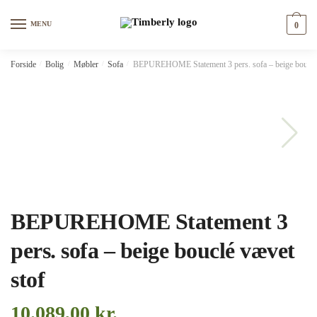
Skip
Skip
to
to
MENU
0
navigation
content
Forside
/
Bolig
/
Møbler
/
Sofa
/
BEPUREHOME Statement 3 pers. sofa – beige bouclé 
BEPUREHOME Statement 3
pers. sofa – beige bouclé vævet
stof
10.089,00
kr.