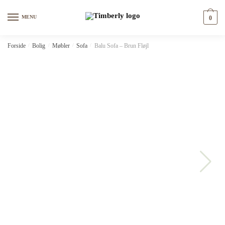
Skip
Skip
to
to
MENU
0
navigation
content
Forside
/
Bolig
/
Møbler
/
Sofa
/
Balu Sofa – Brun Fløjl