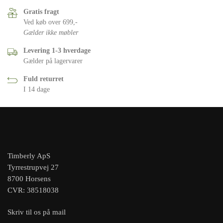
Gratis fragt
Ved køb over 699,-
Gælder ikke møbler
Levering 1-3 hverdage
Gælder på lagervarer
Fuld returret
I 14 dage
Timberly ApS
Tyrrestrupvej 27
8700 Horsens
CVR: 38518038
Skriv til os på mail