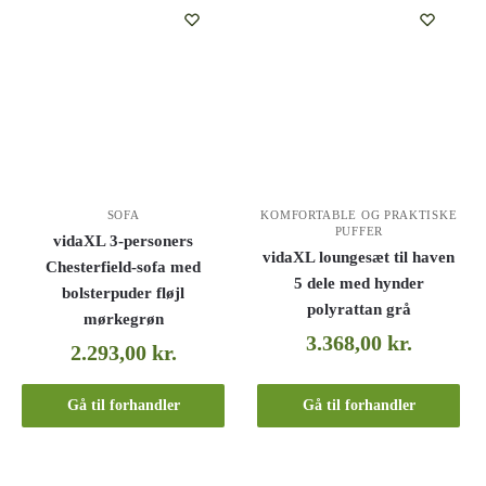
SOFA
KOMFORTABLE OG PRAKTISKE
PUFFER
vidaXL 3-personers
vidaXL loungesæt til haven
Chesterfield-sofa med
5 dele med hynder
bolsterpuder fløjl
polyrattan grå
mørkegrøn
3.368,00
kr.
2.293,00
kr.
Gå til forhandler
Gå til forhandler