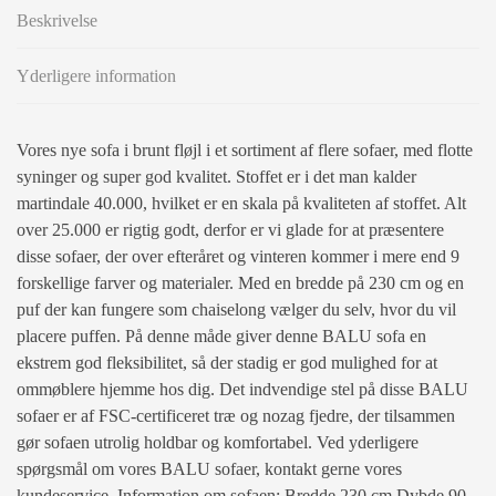
Beskrivelse
Yderligere information
Vores nye sofa i brunt fløjl i et sortiment af flere sofaer, med flotte
syninger og super god kvalitet. Stoffet er i det man kalder
martindale 40.000, hvilket er en skala på kvaliteten af stoffet. Alt
over 25.000 er rigtig godt, derfor er vi glade for at præsentere
disse sofaer, der over efteråret og vinteren kommer i mere end 9
forskellige farver og materialer. Med en bredde på 230 cm og en
puf der kan fungere som chaiselong vælger du selv, hvor du vil
placere puffen. På denne måde giver denne BALU sofa en
ekstrem god fleksibilitet, så der stadig er god mulighed for at
ommøblere hjemme hos dig. Det indvendige stel på disse BALU
sofaer er af FSC-certificeret træ og nozag fjedre, der tilsammen
gør sofaen utrolig holdbar og komfortabel. Ved yderligere
spørgsmål om vores BALU sofaer, kontakt gerne vores
kundeservice. Information om sofaen: Bredde 230 cm Dybde 90