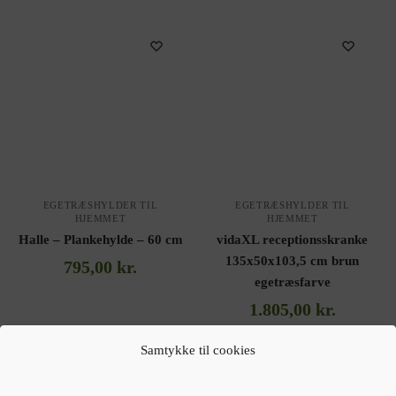
EGETRÆSHYLDER TIL
EGETRÆSHYLDER TIL
HJEMMET
HJEMMET
Halle – Plankehylde – 60 cm
vidaXL receptionsskranke
135x50x103,5 cm brun
795,00
kr.
egetræsfarve
1.805,00
kr.
Samtykke til cookies
Gå til forhandler
Gå til forhandler