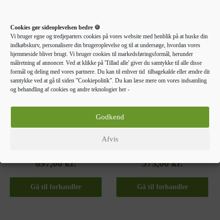
Cookies gør sideoplevelsen bedre 🍪
Vi bruger egne og tredjeparters cookies på vores website med henblik på at huske din
indkøbskurv, personalisere din brugeroplevelse og til at undersøge, hvordan vores
hjemmeside bliver brugt. Vi bruger cookies til markedsføringsformål, herunder
målretning af annoncer. Ved at klikke på 'Tillad alle' giver du samtykke til alle disse
formål og deling med vores partnere. Du kan til enhver tid tilbagekalde eller ændre dit
samtykke ved at gå til siden ”Cookiepolitik”. Du kan læse mere om vores indsamling
og behandling af cookies og andre teknologier her -
EGETRÆSHYLDER TIL
EGETRÆSHYLDER TIL
HJEMMET
HJEMMET
Godkend
vidaXL akvariebord
vidaXL bogreol 91x36x176
101x41x58 cm konstrueret
cm konstrueret træ og jern
Afvis
træ røget egetræsfarve
røget egetræ
697,00
kr.
573,00
kr.
Gå til forhandler
Gå til forhandler