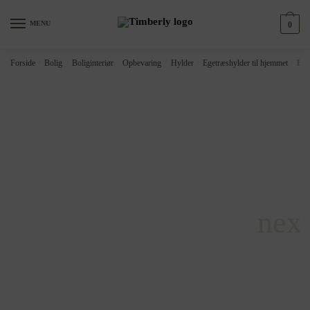
Skip
Skip
to
to
MENU
0
navigation
content
Forside
/
Bolig
/
Boliginteriør
/
Opbevaring
/
Hylder
/
Egetræshylder til hjemmet
/
Bad