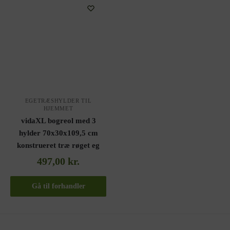
EGETRÆSHYLDER TIL
HJEMMET
vidaXL bogreol med 3
hylder 70x30x109,5 cm
konstrueret træ røget eg
497,00
kr.
Gå til forhandler