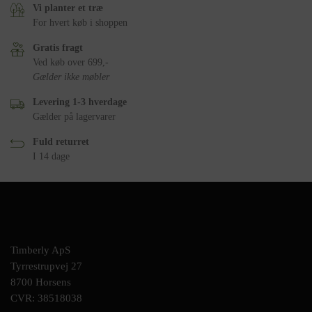
Vi planter et træ
For hvert køb i shoppen
Gratis fragt
Ved køb over 699,-
Gælder ikke møbler
Levering 1-3 hverdage
Gælder på lagervarer
Fuld returret
I 14 dage
Timberly ApS
Tyrrestrupvej 27
8700 Horsens
CVR: 38518038