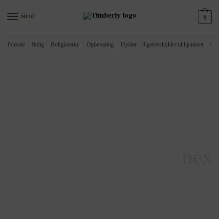
Skip
Skip
to
to
MENU
0
navigation
content
Forside
/
Bolig
/
Boliginteriør
/
Opbevaring
/
Hylder
/
Egetræshylder til hjemmet
/
Bad