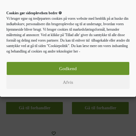
Cookies gør sideoplevelsen bedre 🍪
Vi bruger egne og tredjeparters cookies på vores website med henblik på at huske din
indkøbskurv, personalisere din brugeroplevelse og til at undersøge, hvordan vores
hjemmeside bliver brugt. Vi bruger cookies til markedsføringsformål, herunder
målretning af annoncer. Ved at klikke på 'Tillad alle' giver du samtykke til alle disse
formål og deling med vores partnere. Du kan til enhver tid tilbagekalde eller ændre dit
samtykke ved at gå til siden ”Cookiepolitik”. Du kan læse mere om vores indsamling
og behandling af cookies og andre teknologier her -
EGETRÆSHYLDER TIL
EGETRÆSHYLDER TIL
HJEMMET
HJEMMET
Godkend
vidaXL skostativ med 3
vidaXL bordplade til
hylder 50x27x60 cm
badeværelse 80x30x(2-4)
Afvis
massivt egetræ
cm massivt træ lysebrun
603,00
kr.
437,00
kr.
Gå til forhandler
Gå til forhandler