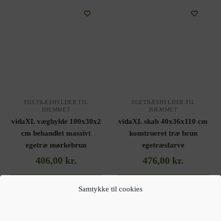
EGETRÆSHYLDER TIL
EGETRÆSHYLDER TIL
HJEMMET
HJEMMET
vidaXL væghylde 100x30x2
vidaXL skab 40x36x110 cm
cm behandlet massivt
konstrueret træ brun
egetræ mørkebrun
egetræsfarve
406,00
kr.
476,00
kr.
Gå til forhandler
Gå til forhandler
Samtykke til cookies