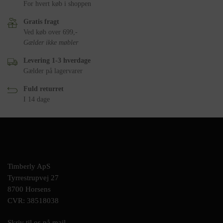
For hvert køb i shoppen
Gratis fragt
Ved køb over 699,-
Gælder ikke møbler
Levering 1-3 hverdage
Gælder på lagervarer
Fuld returret
I 14 dage
Timberly ApS
Tyrrestrupvej 27
8700 Horsens
CVR: 38518038
Skriv til os på mail