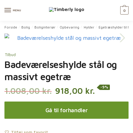
Skip
Skip
to
to
MENU
0
navigation
content
Forside
Bolig
Boliginteriør
Opbevaring
Hylder
Egetræshylder til h
/
/
/
/
/
Tilbud
Badeværelseshylde stål og
massivt egetræ
-9%
1.008,00
kr.
918,00
kr.
Gå til forhandler
Tilføj som favorit