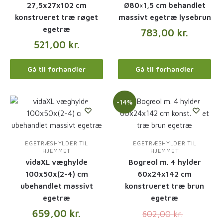
27,5x27x102 cm
Ø80×1,5 cm behandlet
konstrueret træ røget
massivt egetræ lysebrun
egetræ
783,00
kr.
521,00
kr.
Gå til forhandler
Gå til forhandler
-14%
EGETRÆSHYLDER TIL
EGETRÆSHYLDER TIL
HJEMMET
HJEMMET
vidaXL væghylde
Bogreol m. 4 hylder
100x50x(2-4) cm
60x24x142 cm
ubehandlet massivt
konstrueret træ brun
egetræ
egetræ
659,00
kr.
602,00
kr.