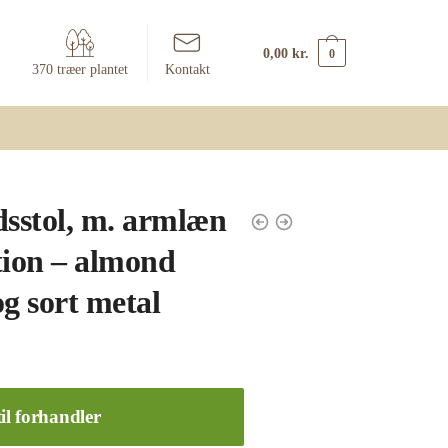
0,00
kr.
0
370 træer plantet
Kontakt
dsstol, m. armlæn
tion – almond
g sort metal
il forhandler