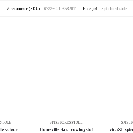
Varenummer (SKU):
6722602108582011
Kategori:
Spisebordsstole
SSTOLE
SPISEBORDSSTOLE
SPISE
le velour
Homeville Sara cowboystof
vidaXL spise