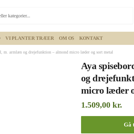
D
VI PLANTER TRÆER
OM OS
KONTAKT
ol, m. armlæn og drejefunktion – almond micro læder og sort metal
Aya spisebor
og drejefunk
micro læder o
1.509,00
kr.
Gå t