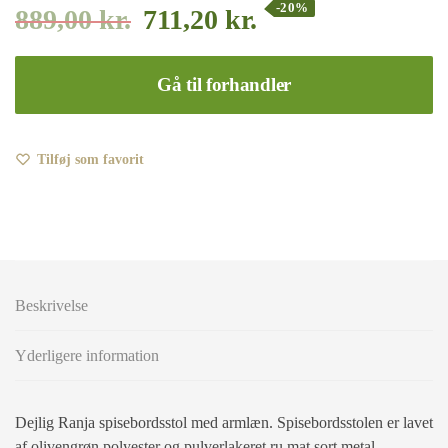
-20%
889,00
kr.
711,20
kr.
Gå til forhandler
Tilføj som favorit
Beskrivelse
Yderligere information
Dejlig Ranja spisebordsstol med armlæn. Spisebordsstolen er lavet
af olivengrøn polyester og pulverlakeret ru mat sort metal.