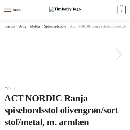
Skip
Skip
to
to
MENU
0
navigation
content
Forside
/
Bolig
/
Møbler
/
Spisebordsstole
/
ACT NORDIC Ranja spisebordsstol olivengr
Tilbud
ACT NORDIC Ranja
spisebordsstol olivengrøn/sort
stof/metal, m. armlæn