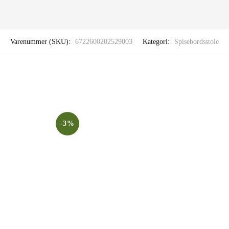
Varenummer (SKU):
6722600202529003
Kategori:
Spisebordsstole
-3%