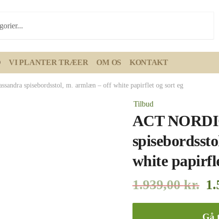
D
VI PLANTER TRÆER
OM OS
KONTAKT
ndra spisebordsstol, m. armlæn – off white papirflet og sort eg
Tilbud
ACT NORDIC
spisebordssto
white papirfle
1.939,00
kr.
1.
Gå t