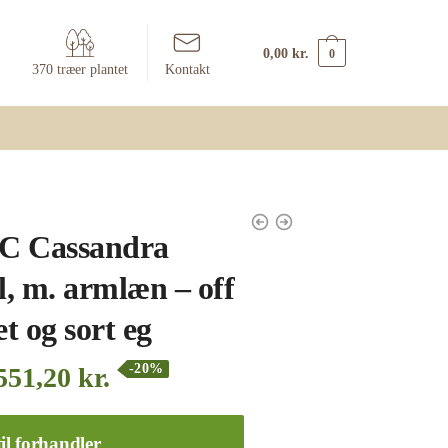
0,00
kr.
0
370 træer plantet
Kontakt
 Cassandra
l, m. armlæn – off
t og sort eg
-20%
551,20
kr.
il forhandler