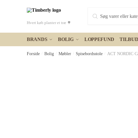
Skip
Skip
Products
to
to
search
navigation
content
Hvert køb planter et træ 🌳
BRANDS
BOLIG
LOPPEFUND
TILBU
Forside
/
Bolig
/
Møbler
/
Spisebordsstole
/
ACT NORDIC Cassa