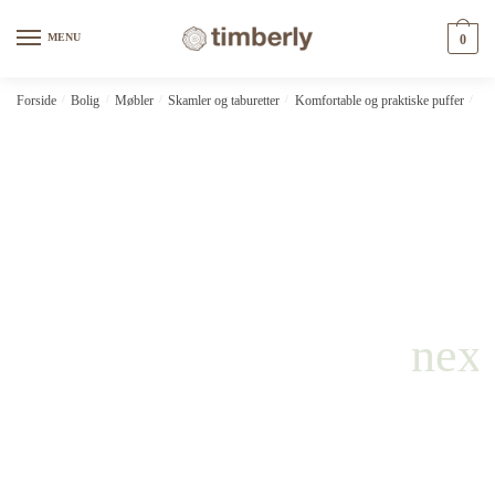
Skip
Skip
to
to
MENU
0
navigation
content
Forside
/
Bolig
/
Møbler
/
Skamler og taburetter
/
Komfortable og praktiske puffer
/
3-p