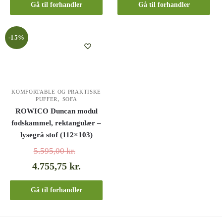
Gå til forhandler
Gå til forhandler
-15%
KOMFORTABLE OG PRAKTISKE
,
PUFFER
SOFA
ROWICO Duncan modul
fodskammel, rektangulær –
lysegrå stof (112×103)
5.595,00
kr.
4.755,75
kr.
Gå til forhandler