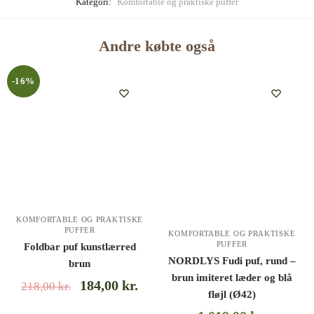
Kategori:
Komfortable og praktiske puffer
Andre købte også
-16%
KOMFORTABLE OG PRAKTISKE
PUFFER
KOMFORTABLE OG PRAKTISKE
PUFFER
Foldbar puf kunstlærred
NORDLYS Fudi puf, rund –
brun
brun imiteret læder og blå
184,00
kr.
218,00
kr.
fløjl (Ø42)