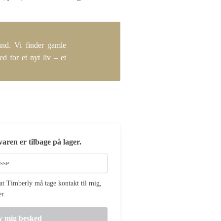
und. Vi finder gamle
d for et nyt liv – et
aren er tilbage på lager.
t Timberly må tage kontakt til mig,
er.