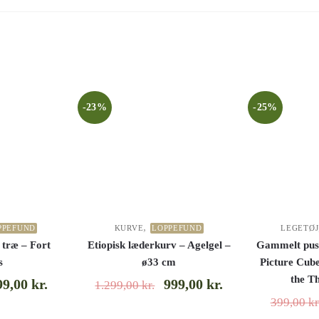
-23%
-25%
,
PPEFUND
KURVE
LOPPEFUND
LEGETØJ
 træ – Fort
Etiopisk læderkurv – Agelgel –
Gammelt pusl
s
ø33 cm
Picture Cube
the T
99,00
kr.
999,00
kr.
1.299,00
kr.
399,00
kr