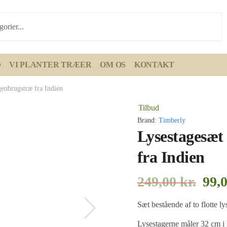
D
VI PLANTER TRÆER
OM OS
KONTAKT
genbrugstræ fra Indien
Tilbud
Brand:
Timberly
Lysestagesæt
fra Indien
249,00
kr.
99,
Sæt bestående af to flotte ly
Lysestagerne måler 32 cm i 