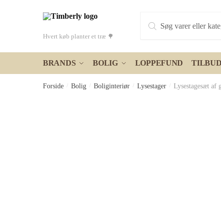
Skip
Skip
Products
to
to
search
navigation
content
Hvert køb planter et træ 🌳
BRANDS
BOLIG
LOPPEFUND
TILBU
Forside
/
Bolig
/
Boliginteriør
/
Lysestager
/
Lysestagesæt af 