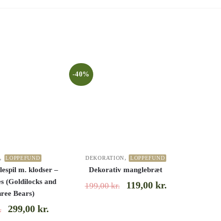
-40%
,
,
LOPPEFUND
DEKORATION
LOPPEFUND
espil m. klodser –
Dekorativ manglebræt
s (Goldilocks and
119,00
kr.
199,00
kr.
hree Bears)
299,00
kr.
.