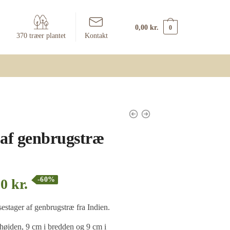
0,00
kr.
0
370 træer plantet
Kontakt
 af genbrugstræ
-60%
00
kr.
sestager af genbrugstræ fra Indien.
højden, 9 cm i bredden og 9 cm i