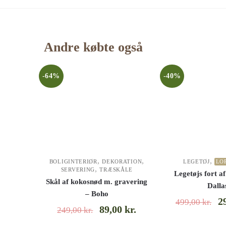
Andre købte også
-64%
-40%
,
,
,
BOLIGINTERIØR
DEKORATION
LEGETØJ
LO
,
SERVERING
TRÆSKÅLE
Legetøjs fort af
Skål af kokosnød m. gravering
Dalla
– Boho
2
499,00
kr.
89,00
kr.
249,00
kr.